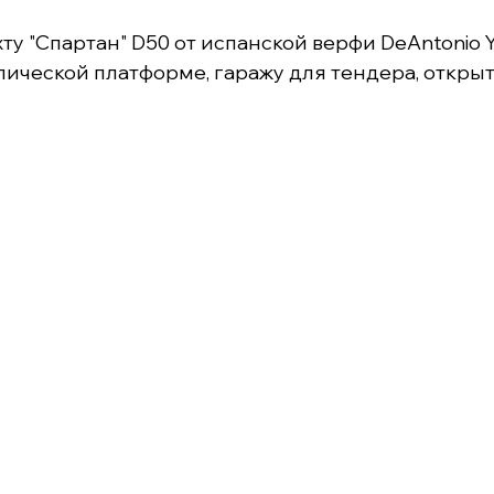
 "Спартан" D50 от испанской верфи DeAntonio Y
ической платформе, гаражу для тендера, откры