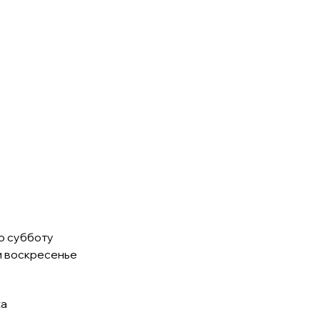
о субботу
и воскресенье
ta