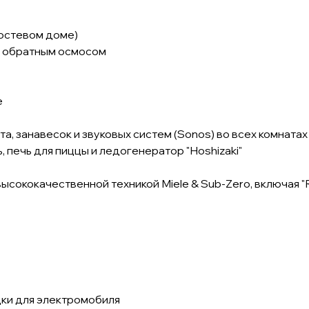
гостевом доме)
с обратным осмосом
е
, занавесок и звуковых систем (Sonos) во всех комнатах
ь, печь для пиццы и ледогенератор "Hoshizaki"
высококачественной техникой Miele & Sub-Zero, включая "
дки для электромобиля