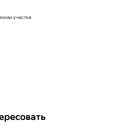
 зонах участка
тересовать