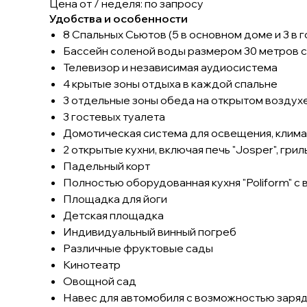
Цена от / неделя: по запросу
Удобства и особенности
8 Спальных Сьютов (5 в основном доме и 3 в 
Бассейн соленой воды размером 30 метров 
Телевизор и независимая аудиосистема
4 крытые зоны отдыха в каждой спальне
3 отдельные зоны обеда на открытом воздух
3 гостевых туалета
Домотическая система для освещения, климата
2 открытые кухни, включая печь "Josper", грил
Падельный корт
Полностью оборудованная кухня "Poliform" с 
Площадка для йоги
Детская площадка
Индивидуальный винный погреб
Различные фруктовые сады
Кинотеатр
Овощной сад
Навес для автомобиля с возможностью заря