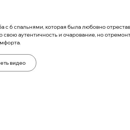
ба с 6 спальнями, которая была любовно отрест
 свою аутентичность и очарование, но отремон
омфорта.
еть видео